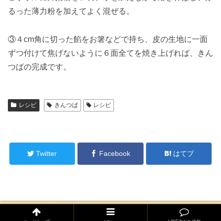
るった薄力粉を加えてよく混ぜる。
③４cm角に切った餡をお箸などで持ち、皮の生地に一面
ずつ付けて焦げないように６面全てを焼き上げれば、きん
つばの完成です。
レシピ
きんつば
レシピ
シェアする
Twitter
Facebook
はてブ
ホーム
レシピ
末広堂TOPページ
プライバシーポリシー