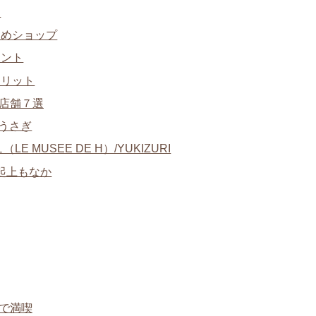
す
すめショップ
イント
メリット
店舗７選
福うさぎ
E MUSEE DE H）/YUKIZURI
 起上もなか
で満喫