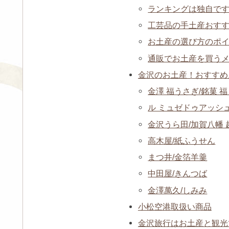
ランキングは独自で
工芸品の手土産おす
お土産の選び方のポ
通販でお土産を買う
金沢のお土産！おすすめ
金澤 福うさぎ/銘菓 
ル ミュゼドゥアッシュ（L
金沢うら田/加賀八幡
高木屋/紙ふうせん
まつ井/金箔羊羹
中田屋/きんつば
金澤萬久/しみみ
小松空港取扱い商品
金沢旅行はお土産と観光