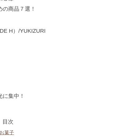
めの商品７選！
E H）/YUKIZURI
光に集中！
目次
お菓子